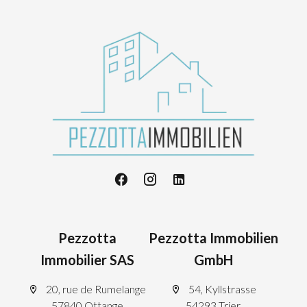
Pezzotta
Pezzotta Immobilien
Immobilier SAS
GmbH
20, rue de Rumelange
54, Kyllstrasse
57840 Ottange
54293 Trier