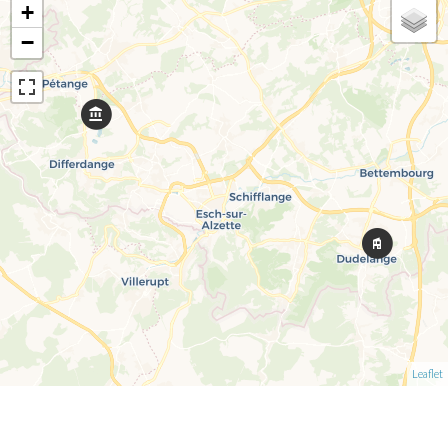
+
−
Leaflet