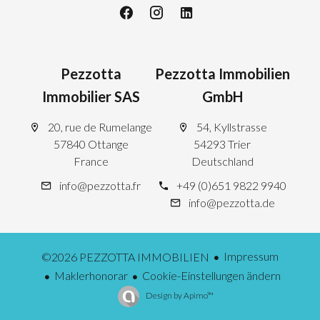
Pezzotta
Pezzotta Immobilien
Immobilier SAS
GmbH
20, rue de Rumelange
54, Kyllstrasse
57840 Ottange
54293 Trier
France
Deutschland
info@pezzotta.fr
+49 (0)651 9822 9940
info@pezzotta.de
Impressum
©2026 PEZZOTTA IMMOBILIEN
Maklerhonorar
Cookie-Einstellungen ändern
Design by
Apimo™