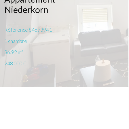
Niederkorn
Référence
84673941
1 chambre
36.92
m²
248 000 €