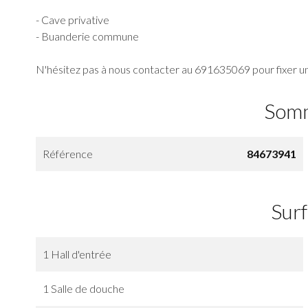
- Cave privative
- Buanderie commune
N'hésitez pas à nous contacter au 691635069 pour fixer une
Som
Référence
84673941
Sur
1 Hall d'entrée
1 Salle de douche