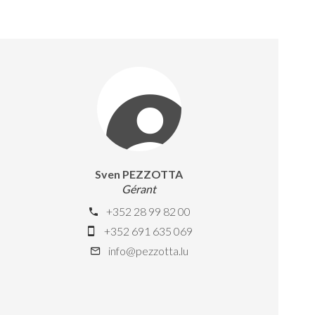
Sven PEZZOTTA
Gérant
+352 28 99 82 00
+352 691 635 069
info@pezzotta.lu