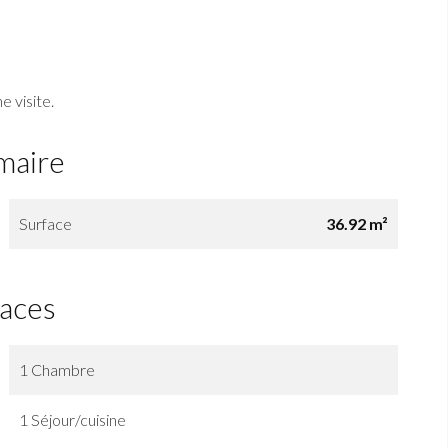
 visite.
maire
Surface
36.92 m²
faces
1 Chambre
1 Séjour/cuisine