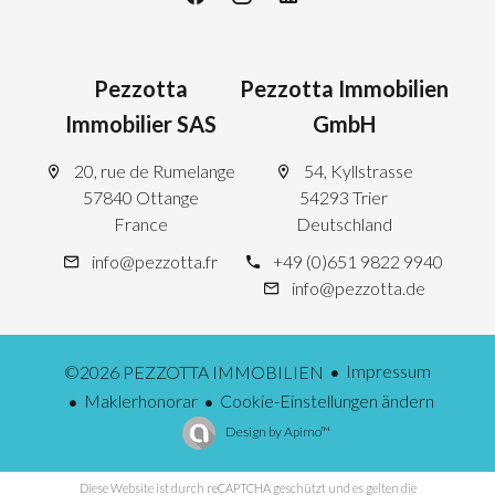
Pezzotta
Pezzotta Immobilien
Immobilier SAS
GmbH
20, rue de Rumelange
54, Kyllstrasse
57840 Ottange
54293 Trier
France
Deutschland
info@pezzotta.fr
+49 (0)651 9822 9940
info@pezzotta.de
Impressum
©2026 PEZZOTTA IMMOBILIEN
Maklerhonorar
Cookie-Einstellungen ändern
Design by
Apimo™
Diese Website ist durch reCAPTCHA geschützt und es gelten die