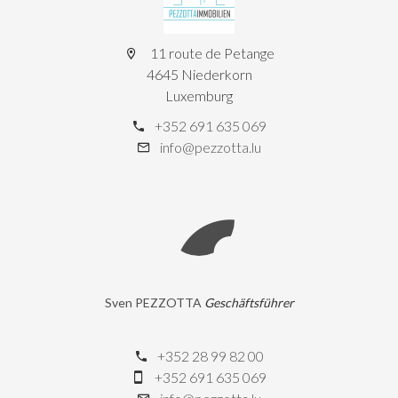
11 route de Petange
4645 Niederkorn
Luxemburg
+352 691 635 069
info@pezzotta.lu
Sven PEZZOTTA
Geschäftsführer
+352 28 99 82 00
+352 691 635 069