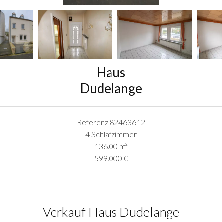
Haus
Dudelange
Referenz
82463612
4 Schlafzimmer
136.00
m²
599.000 €
Verkauf Haus Dudelange