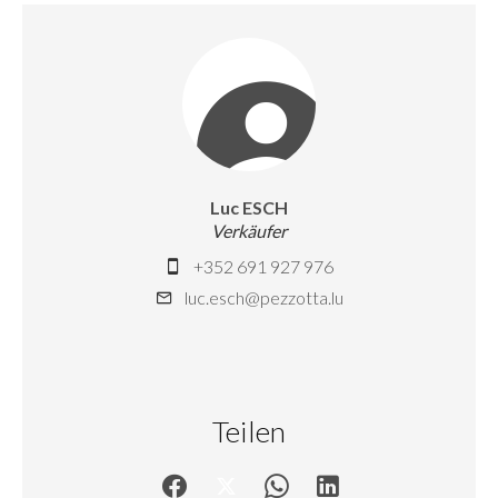
Luc ESCH
Verkäufer
+352 691 927 976
luc.esch@pezzotta.lu
Teilen