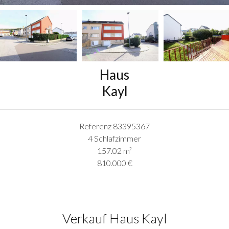
Haus
Kayl
Referenz
83395367
4 Schlafzimmer
157.02
m²
810.000 €
Verkauf Haus Kayl