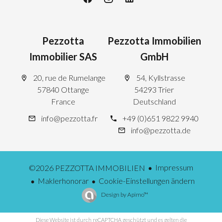
Pezzotta
Pezzotta Immobilien
Immobilier SAS
GmbH
20, rue de Rumelange
54, Kyllstrasse
57840 Ottange
54293 Trier
France
Deutschland
info@pezzotta.fr
+49 (0)651 9822 9940
info@pezzotta.de
Impressum
©2026 PEZZOTTA IMMOBILIEN
Maklerhonorar
Cookie-Einstellungen ändern
Design by
Apimo™
Diese Website ist durch reCAPTCHA geschützt und es gelten die