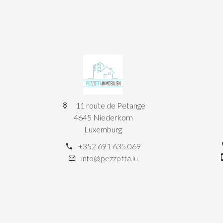
11 route de Petange
4645 Niederkorn
Luxemburg
+352 691 635 069
info@pezzotta.lu