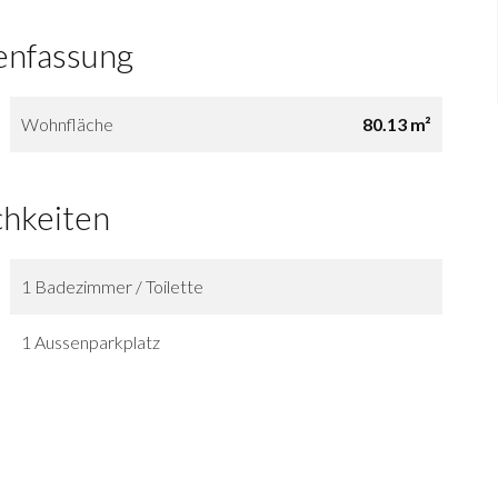
nfassung
Wohnfläche
80.13 m²
chkeiten
1 Badezimmer / Toilette
1 Aussenparkplatz