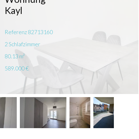
Kayl
Referenz
82713160
2 Schlafzimmer
80.13
m²
589.000 €