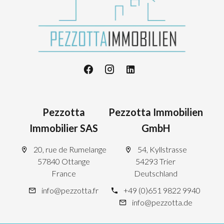
Pezzotta
Pezzotta Immobilien
Immobilier SAS
GmbH
20, rue de Rumelange
54, Kyllstrasse
57840 Ottange
54293 Trier
France
Deutschland
info@pezzotta.fr
+49 (0)651 9822 9940
info@pezzotta.de