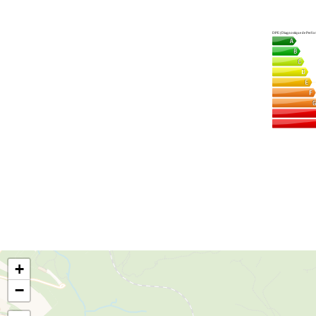
DPE (Diagnostique de Perfor
+
−