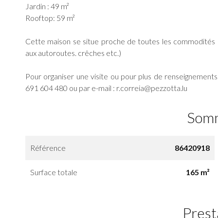
Jardin : 49 m²
Rooftop: 59 m²
Cette maison se situe proche de toutes les commodités 
aux autoroutes. crêches etc.)
Pour organiser une visite ou pour plus de renseignements
691 604 480 ou par e-mail : r.correia@pezzotta.lu
Som
Référence
86420918
Surface totale
165 m²
Prest