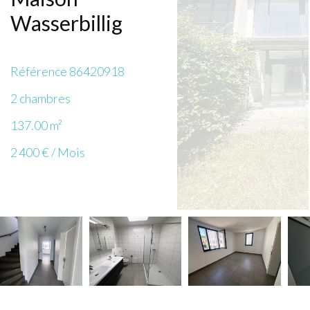
Wasserbillig
Référence
86420918
2 chambres
137.00
m²
2 400 € / Mois