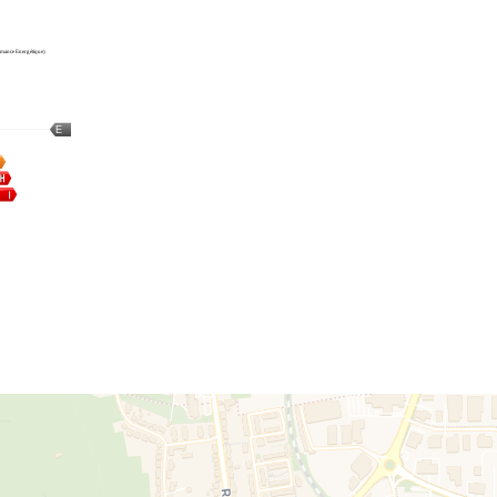
mance Energétique)
E