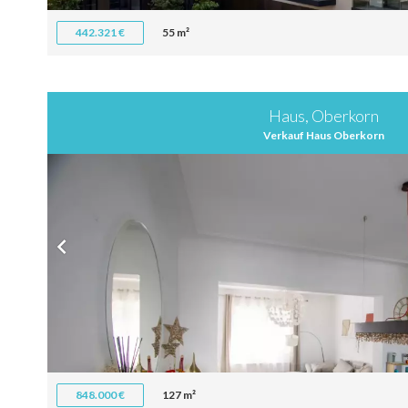
442.321 €
55 m²
Haus, Oberkorn
Verkauf Haus Oberkorn
848.000 €
127 m²