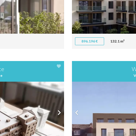
896.196 €
132.1 m²
te
W
te
V