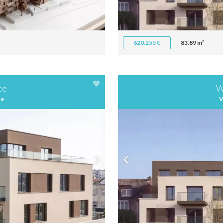
620.255 €
83.89 m²
te
W
te
V