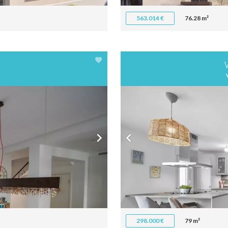
563.014 €
76.28 m²
298.000 €
79 m²