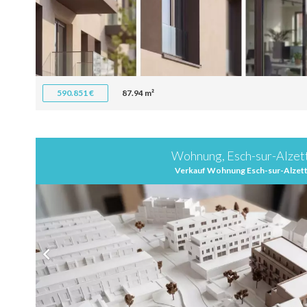
590.851 €
87.94 m²
Wohnung, Esch-sur-Alzet
Verkauf Wohnung Esch-sur-Alzet