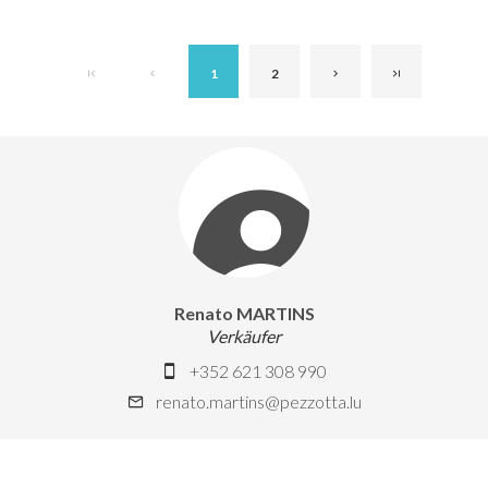
1
2
Renato MARTINS
Verkäufer
+352 621 308 990
renato.martins@pezzotta.lu