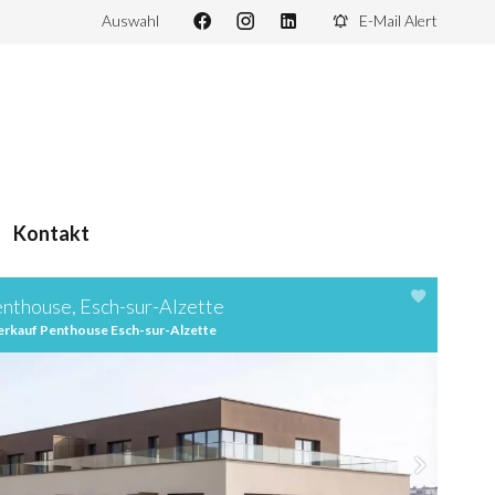
Auswahl
E-Mail Alert
Kontakt
nthouse, Esch-sur-Alzette
erkauf Penthouse Esch-sur-Alzette