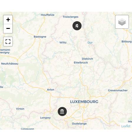
+
−
Leaflet