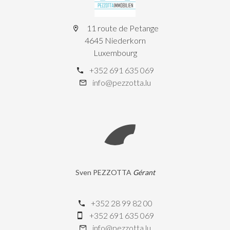
11 route de Petange
4645 Niederkorn
Luxembourg
+352 691 635 069
info@pezzotta.lu
Sven PEZZOTTA
Gérant
+352 28 99 82 00
+352 691 635 069
info@pezzotta.lu