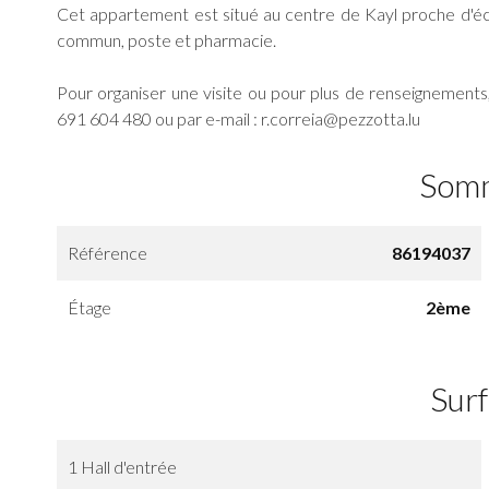
Cet appartement est situé au centre de Kayl proche d'é
commun, poste et pharmacie.
Pour organiser une visite ou pour plus de renseignements
691 604 480 ou par e-mail : r.correia@pezzotta.lu
Som
Référence
86194037
Étage
2ème
Sur
1 Hall d'entrée