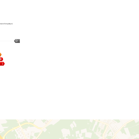
mance Energétique)
D