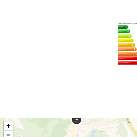
DPE (Diagnostique de Perfor
+
−