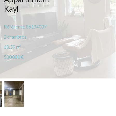
Kayl
Référence
86194037
2 chambres
68.59
m²
530 000 €