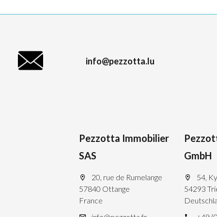
info@pezzotta.lu
Pezzotta Immobilier
Pezzot
SAS
GmbH
20, rue de Rumelange
54, Ky
57840 Ottange
54293 Tri
France
Deutschl
info@pezzotta.fr
+49 (