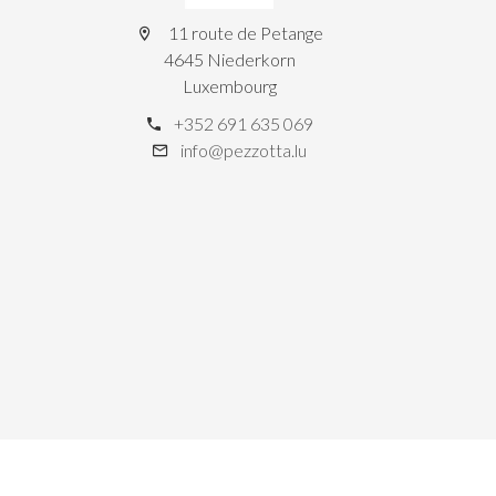
11 route de Petange
4645 Niederkorn
Luxembourg
+352 691 635 069
info@pezzotta.lu