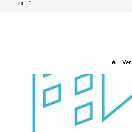
FR
Ven