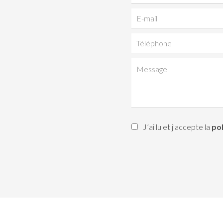
J’ai lu et j'accepte la
pol