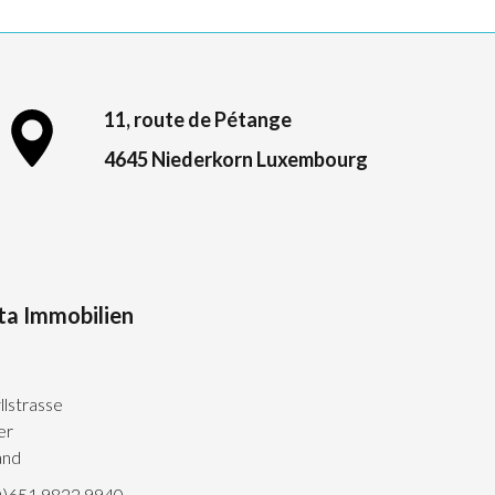
11, route de Pétange
4645 Niederkorn Luxembourg
ta Immobilien
llstrasse
er
and
0)651 9822 9940