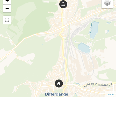
+
−
Leaflet