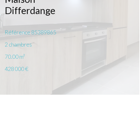
Differdange
Référence
85389865
2 chambres
70.00
m²
428 000 €