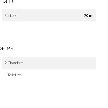
maire
Surface
70 m²
faces
2 Chambre
1 Toilettes