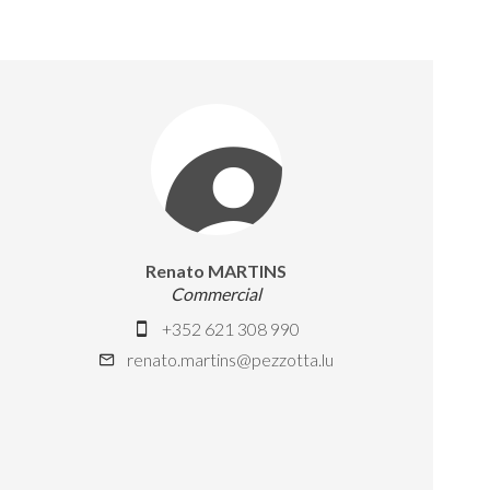
Renato MARTINS
Commercial
+352 621 308 990
renato.martins@pezzotta.lu