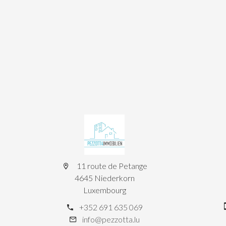
11 route de Petange
4645 Niederkorn
Luxembourg
+352 691 635 069
info@pezzotta.lu