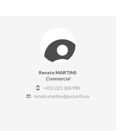
Renato MARTINS
Commercial
+352 621 308 990
renato.martins@pezzotta.lu