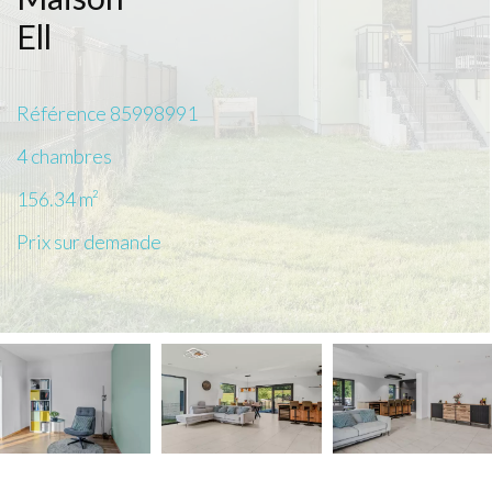
Ell
Référence
85998991
4 chambres
156.34
m²
Prix sur demande