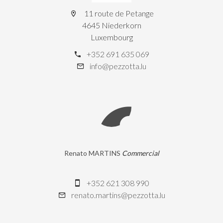
11 route de Petange
4645 Niederkorn
Luxembourg
+352 691 635 069
info@pezzotta.lu
Renato MARTINS
Commercial
+352 621 308 990
renato.martins@pezzotta.lu