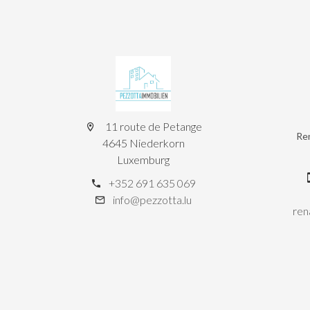
11 route de Petange
Re
4645 Niederkorn
Luxemburg
+352 691 635 069
info@pezzotta.lu
ren