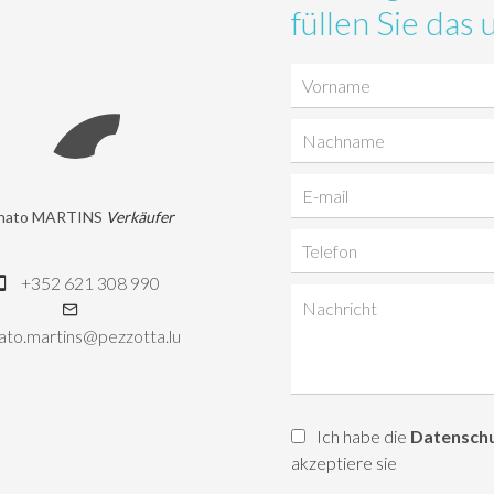
füllen Sie da
nato MARTINS
Verkäufer
+352 621 308 990
ato.martins@pezzotta.lu
Ich habe die
Datensch
akzeptiere sie