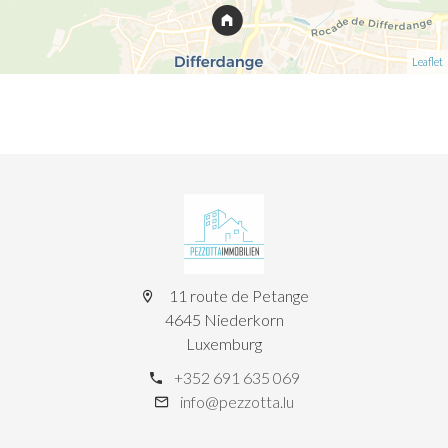
Leaflet
11 route de Petange
4645 Niederkorn
Luxemburg
+352 691 635 069
info@pezzotta.lu