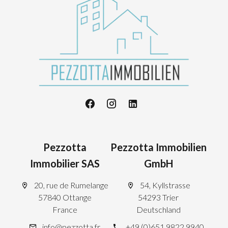
Pezzotta
Pezzotta Immobilien
Immobilier SAS
GmbH
20, rue de Rumelange
54, Kyllstrasse
57840 Ottange
54293 Trier
France
Deutschland
info@pezzotta.fr
+49 (0)651 9822 9940