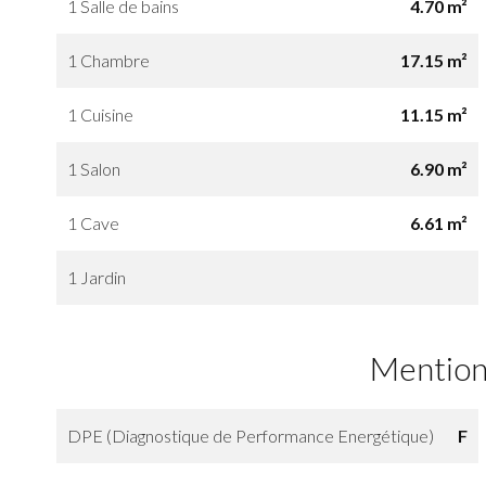
1 Salle de bains
4.70 m²
1 Chambre
17.15 m²
1 Cuisine
11.15 m²
1 Salon
6.90 m²
1 Cave
6.61 m²
1 Jardin
Mention
DPE (Diagnostique de Performance Energétique)
F