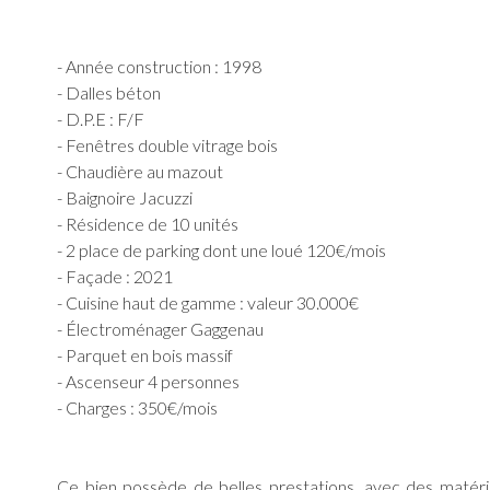
- Année construction : 1998
- Dalles béton
- D.P.E : F/F
- Fenêtres double vitrage bois
- Chaudière au mazout
- Baignoire Jacuzzi
- Résidence de 10 unités
- 2 place de parking dont une loué 120€/mois
- Façade : 2021
- Cuisine haut de gamme : valeur 30.000€
- Électroménager Gaggenau
- Parquet en bois massif
- Ascenseur 4 personnes
- Charges : 350€/mois
Ce bien possède de belles prestations, avec des matéria