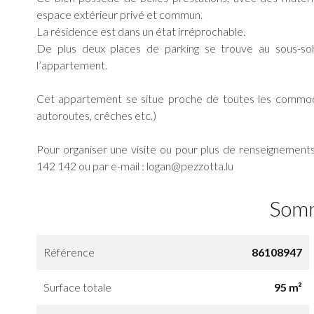
espace extérieur privé et commun.
La résidence est dans un état irréprochable.
De plus deux places de parking se trouve au sous-so
l’appartement.
Cet appartement se situe proche de toutes les commodit
autoroutes, crêches etc.)
Pour organiser une visite ou pour plus de renseignement
142 142 ou par e-mail : logan@pezzotta.lu
Som
Référence
86108947
Surface totale
95 m²