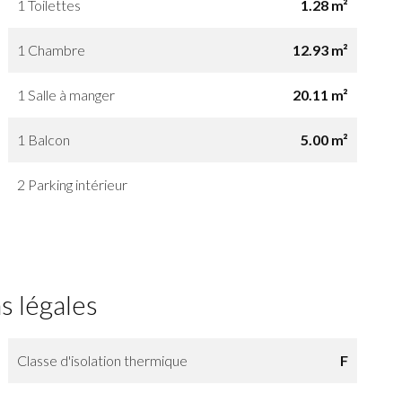
1 Toilettes
1.28 m²
1 Chambre
12.93 m²
1 Salle à manger
20.11 m²
1 Balcon
5.00 m²
2 Parking intérieur
s légales
Classe d'isolation thermique
F