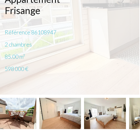
Frisange
Référence
86108947
2 chambres
85.00
m²
598 000 €