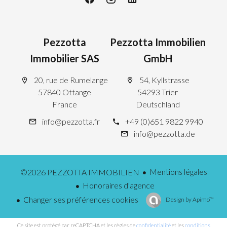
Pezzotta
Pezzotta Immobilien
Immobilier SAS
GmbH
20, rue de Rumelange
54, Kyllstrasse
57840 Ottange
54293 Trier
France
Deutschland
info@pezzotta.fr
+49 (0)651 9822 9940
info@pezzotta.de
Mentions légales
©2026 PEZZOTTA IMMOBILIEN
Honoraires d'agence
Changer ses préférences cookies
Design by
Apimo™
Ce site est protégé par reCAPTCHA et les règles de
confidentialité
et les
conditions