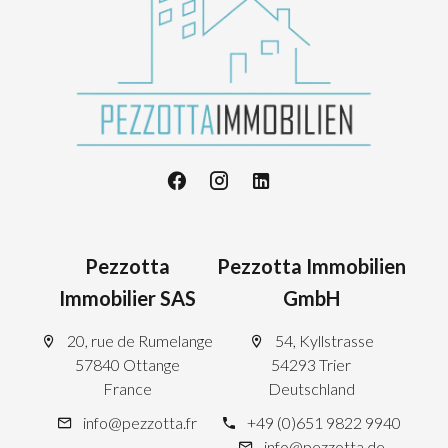
Pezzotta
Pezzotta Immobilien
Immobilier SAS
GmbH
20, rue de Rumelange
54, Kyllstrasse
57840 Ottange
54293 Trier
France
Deutschland
info@pezzotta.fr
+49 (0)651 9822 9940
info@pezzotta.de